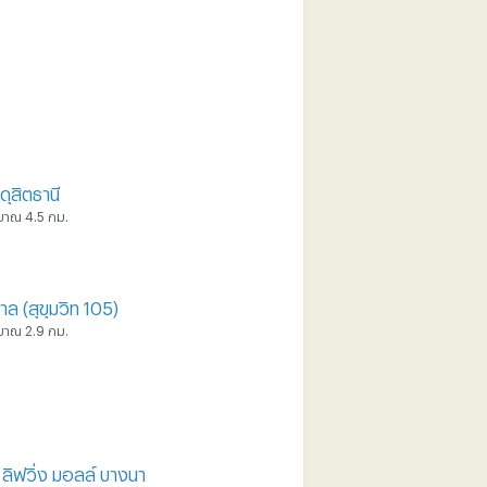
ดุสิตธานี
มาณ 4.5 กม.
ล (สุขุมวิท 105)
มาณ 2.9 กม.
์ ลิฟวิ่ง มอลล์ บางนา