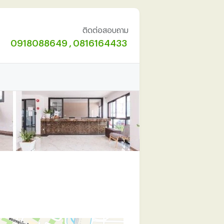
ติดต่อสอบถาม
0918088649
,
0816164433