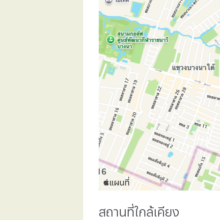
สถานที่ใกล้เคียง