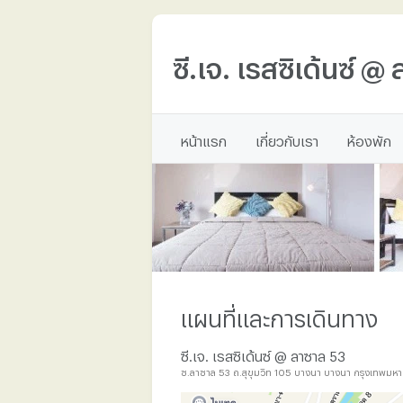
ซี.เจ. เรสซิเด้นซ์ @
หน้าแรก
เกี่ยวกับเรา
ห้องพัก
แผนที่และการเดินทาง
ซี.เจ. เรสซิเด้นซ์ @ ลาซาล 53
ซ.ลาซาล 53 ถ.สุขุมวิท 105 บางนา บางนา กรุงเทพมห